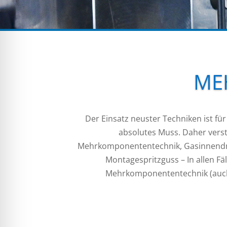
ME
Der Einsatz neuster Techniken ist fü
absolutes Muss. Daher ver
Mehrkomponententechnik, Gasinnendr
Montagespritzguss – In allen Fä
Mehrkomponententechnik (auch i